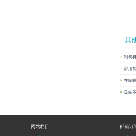
其
制氧机
家用
在家
吸氧不
网站栏目
邮箱订