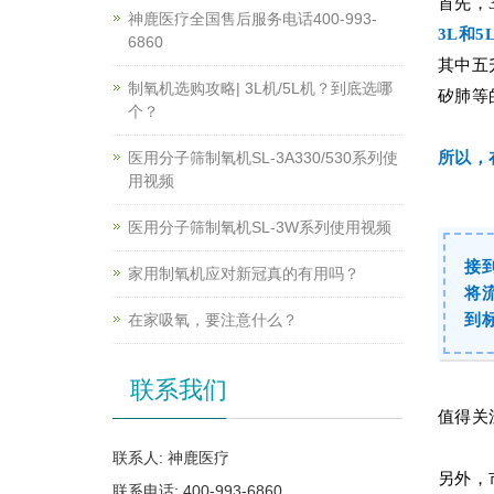
首先，
神鹿医疗全国售后服务电话400-993-
3L和
6860
其中五
制氧机选购攻略| 3L机/5L机？到底选哪
矽肺等
个？
医用分子筛制氧机SL-3A330/530系列使
所以，
用视频
医用分子筛制氧机SL-3W系列使用视频
接
家用制氧机应对新冠真的有用吗？
将
在家吸氧，要注意什么？
到
联系我们
值得关
联系人: 神鹿医疗
另外，
联系电话: 400-993-6860