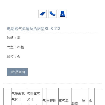
电动透气褥疮防治床垫SL-S-113
波动：是
气室：26根
遥控：否
产品咨询
气垫未充
气垫充气
气尺寸
尺寸
气
交替周
充气流
噪
承
频率