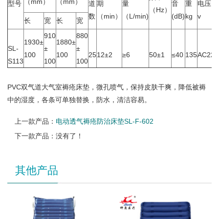
（mm）
（mm）
型号
道
期
量
音
重
电压
（Hz）
数
（min）
（L/min)
(dB)
kg
v
长
宽
长
宽
910
880
1930±
1880±
SL-
±
±
100
100
25
12±2
≥6
50±1
≤40
135
AC220
S113
100
100
PVC双气道大气室褥疮床垫，微孔喷气，保持皮肤干爽，降低被褥
中的湿度，各条可单独替换，防水，清洁容易。
上一款产品：
电动透气褥疮防治床垫SL-F-602
下一款产品：没有了！
其他产品